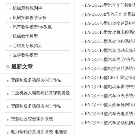
»
HY-QC628型汽车车门控
» 机械示教陈列柜
»
HY-QC605B型汽车灯光
» 机械实验教学设备
»
HY-QC646型自动变速器
» 汽车教学模型\示教板
»
HY-QC618型发动机电
» 机械教学模型
»
HY-QC635型悬架电控系
» 心肺复苏模拟人
»
HY-QC610型汽车电动车
» 医学教学模型
»
HY-QC642型汽车照明/信
最新文章
»
HY-QC626型电控巡航系
»
HY-QC616型GPS卫星定
智能制造多功能协同工作站
»
HY-QC613型电动车窗与
工业机器人编程与仿真课程资源
»
HY-QC603型汽车点火系
»
HY-QC630型大众车身网
智能制造多功能协同工作站
»
HY-QC601型汽车充电系
智慧社区综合实训系统
»
HY-QC622型汽车发动机
电力营销仿真培训系统-电能表..