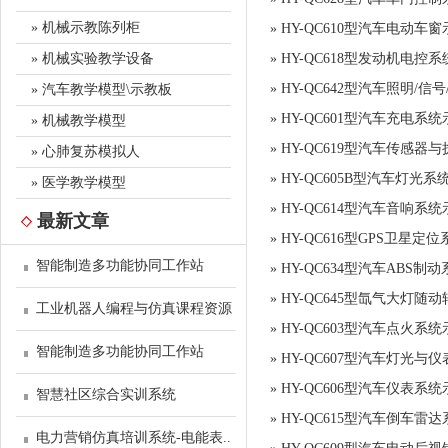
» 机械示教陈列柜
»
HY-QC610型汽车电动车
» 机械实验教学设备
»
HY-QC618型发动机电
»
HY-QC642型汽车照明/信
» 汽车教学模型\示教板
»
HY-QC601型汽车充电系
» 机械教学模型
»
HY-QC619型汽车传感器
» 心肺复苏模拟人
»
HY-QC605B型汽车灯光
» 医学教学模型
»
HY-QC614型汽车音响系
最新文章
»
HY-QC616型GPS卫星定
智能制造多功能协同工作站
»
HY-QC634型汽车ABS制
»
HY-QC645型氙气大灯随
工业机器人编程与仿真课程资源
»
HY-QC603型汽车点火系
智能制造多功能协同工作站
»
HY-QC607型汽车灯光与
»
HY-QC606型汽车仪表系
智慧社区综合实训系统
»
HY-QC615型汽车倒车雷
电力营销仿真培训系统-电能表..