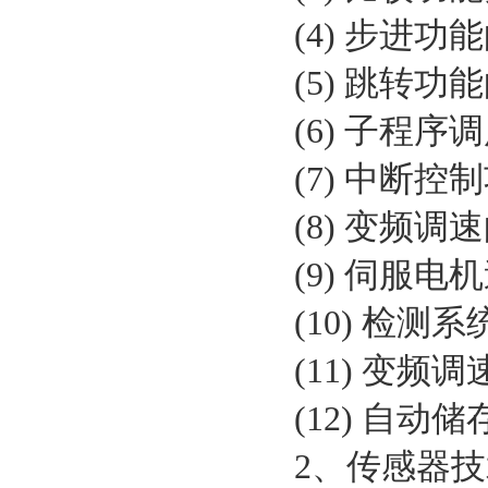
(4) 步进
(5) 跳转
(6) 子程
(7) 中断
(8) 变频
(9) 伺服
(10) 检测
(11) 变
(12) 自
2、传感器